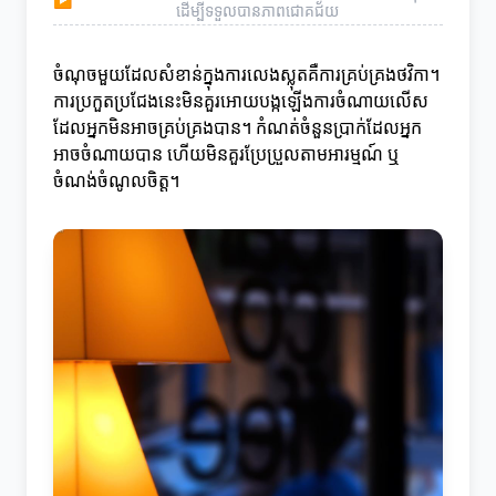
ដើម្បីទទួលបានភាពជោគជ័យ
ចំណុចមួយដែលសំខាន់ក្នុងការលេងស្លុតគឺការគ្រប់គ្រងថវិកា។
ការប្រកួតប្រជែងនេះមិនគួរអោយបង្កឡើងការចំណាយលើស
ដែលអ្នកមិនអាចគ្រប់គ្រងបាន។ កំណត់ចំនួនប្រាក់ដែលអ្នក
អាចចំណាយបាន ហើយមិនគួរប្រែប្រួលតាមអារម្មណ៍ ឬ
ចំណង់ចំណូលចិត្ត។