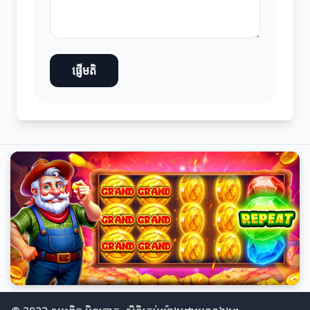
ផ្ញើមតិ