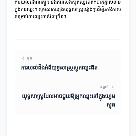
ការយល់ដឹងអំពីក្បួន និងការលេងស្លុតឈ្នះពិតគឺជាកត្តាសំខាន់
ក្នុងការឈ្នះ។ សូមសាកល្បងយុទ្ធសាស្ត្រផ្សេងៗដើម្បីរកឱកាស
សម្រាប់ការឈ្នះកាន់តែច្រើន។
មុន
ការយល់ដឹងអំពីយុទ្ធសាស្ត្រស្លុតឈ្នះពិត
បន្ទាប់
យុទ្ធសាស្ត្រដែលអាចជួយឱ្យអ្នកឈ្នះនៅក្នុងហ្គេម
ស្លុត