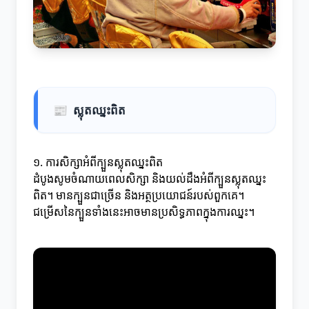
📰
ស្លុតឈ្នះពិត
១. ការសិក្សាអំពីក្បួនស្លុតឈ្នះពិត
ដំបូងសូមចំណាយពេលសិក្សា និងយល់ដឹងអំពីក្បួនស្លុតឈ្នះ
ពិត។ មានក្បួនជាច្រើន និងអត្ថប្រយោជន៍របស់ពួកគេ។
ជម្រើសនៃក្បួនទាំងនេះអាចមានប្រសិទ្ធភាពក្នុងការឈ្នះ។