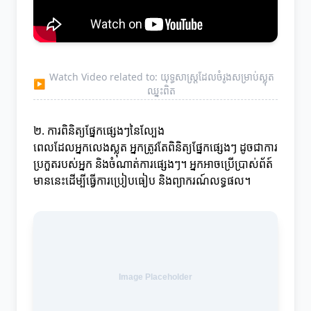
Watch Video related to: យុទ្ធសាស្ត្រដែលចំរូងសម្រាប់ស្លុត
▶
ឈ្នះពិត
២. ការពិនិត្យផ្នែកផ្សេងៗនៃល្បែង
ពេលដែលអ្នកលេងស្លុត អ្នកត្រូវតែពិនិត្យផ្នែកផ្សេងៗ ដូចជាការ
ប្រកួតរបស់អ្នក និងចំណាត់ការផ្សេងៗ។ អ្នកអាចប្រើប្រាស់ព័ត៍
មាននេះដើម្បីធ្វើការប្រៀបធៀប និងព្យាករណ៍លទ្ធផល។