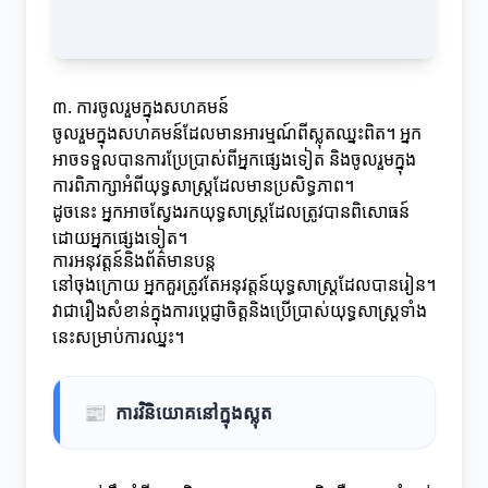
៣. ការចូលរួមក្នុងសហគមន៍
ចូលរួមក្នុងសហគមន៍ដែលមានអារម្មណ៍ពីស្លុតឈ្នះពិត។ អ្នក
អាចទទួលបានការប្រែប្រាស់ពីអ្នកផ្សេងទៀត និងចូលរួមក្នុង
ការពិភាក្សាអំពីយុទ្ធសាស្ត្រដែលមានប្រសិទ្ធភាព។
ដូចនេះ អ្នកអាចស្វែងរកយុទ្ធសាស្ត្រដែលត្រូវបានពិសោធន៍
ដោយអ្នកផ្សេងទៀត។
ការអនុវត្តន៍និងព័ត៌មានបន្ត
នៅចុងក្រោយ អ្នកគួរត្រូវតែអនុវត្តន៍យុទ្ធសាស្ត្រដែលបានរៀន។
វាជារឿងសំខាន់ក្នុងការប្តេជ្ញាចិត្តនិងប្រើប្រាស់យុទ្ធសាស្ត្រទាំង
នេះសម្រាប់ការឈ្នះ។
📰
ការវិនិយោគនៅក្នុងស្លុត