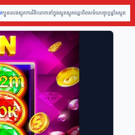
ម
ក្បួនលេងស្លុត
ការវិនិយោគនៅក្នុងស្លុត
ស្លុតឈ្នះពិត
សម័យបច្ចុប្បន្ននៃស្លុត