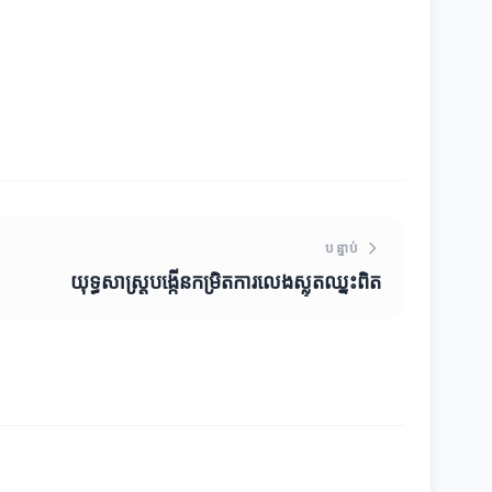
បន្ទាប់
យុទ្ធសាស្ត្រ​បង្កើនកម្រិតការលេងស្លុតឈ្នះពិត