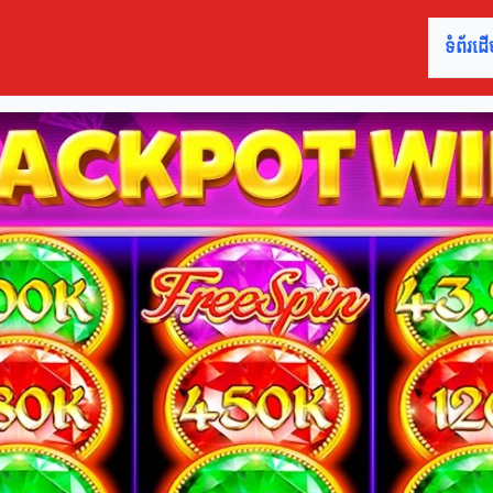
ទំព័រដើ