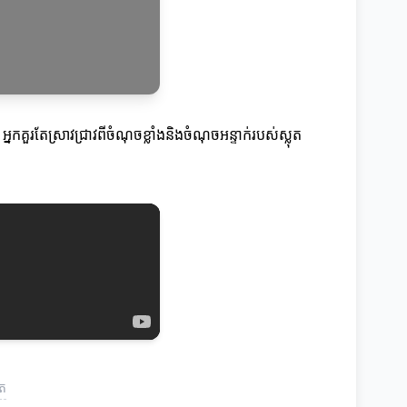
គួរតែស្រាវជ្រាវពីចំណុចខ្លាំងនិងចំណុចអន្ទាក់របស់ស្លុត
ិត