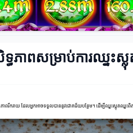
សិទ្ធភាពសម្រាប់ការឈ្នះស្ល
នភាពរីករាយ ដែលអ្នកអាចទទួលបាននូវជោគជ័យបន្ថែម។ ដើម្បីឈ្នះស្លុតឈ្នះពិត 