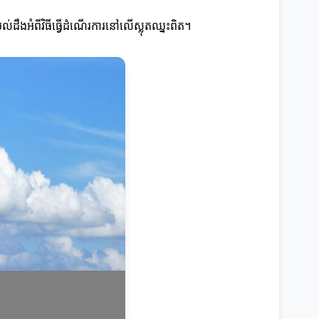
យល់ដឹងអំពីវិធីធ្វើដំណើរការនៅលើស្លុតឈ្នះពិត។