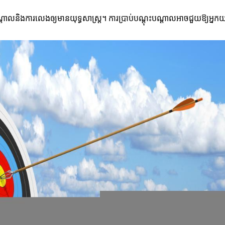
ុះបណ្តាលនិងការលេងឲ្យមានយុទ្ធសាស្ត្រ។ ការប្រាប់បណ្តុះបណ្តាលអាចជួយឱ្យអ្នក